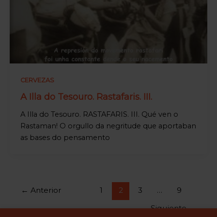
CERVEZAS
A Illa do Tesouro. Rastafaris. III.
A Illa do Tesouro. RASTAFARIS. III. Qué ven o
Rastaman! O orgullo da negritude que aportaban
as bases do pensamento
←
Anterior
1
2
3
…
9
Siguiente
→