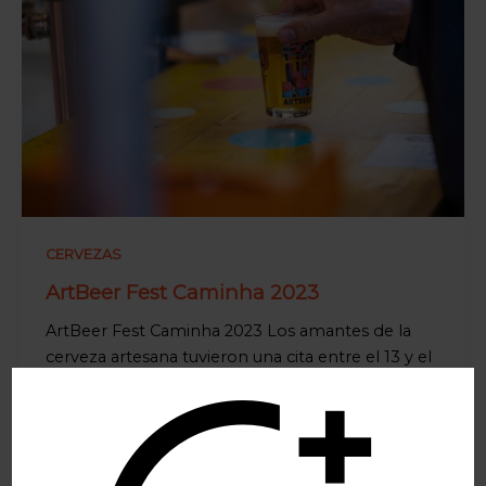
CERVEZAS
ArtBeer Fest Caminha 2023
ArtBeer Fest Caminha 2023 Los amantes de la
cerveza artesana tuvieron una cita entre el 13 y el
16 de