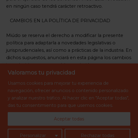
en ningún caso tendrá carácter retroactivo.
CAMBIOS EN LA POLÍTICA DE PRIVACIDAD
Miúdo se reserva el derecho a modificar la presente
política para adaptarla a novedades legislativas o
jurisprudenciales, así como a prácticas de la industria. En
dichos supuestos, anunciará en esta página los cambios
introducidos con razonable antelación a su puesta en
Valoramos tu privacidad
práctica.
Usamos
cookies para mejorar tu experiencia de
navegación, ofrecer anuncios o contenido personalizado
y analizar nuestro tráfico. Al hacer clic en "Aceptar
todas",
AVISO LEGAL
das tu consentimiento para que usemos cookies.
CONDICIONES DE CONTRATACIÓN.
POLÍTICA DE COOKIES
POLÍTICA DE DEVOLUCIONES
Aceptar todas
POLÍTICA DE PRIVACIDAD
ENVÍOS Y DEVOLUCIONES
Personalizar
Rechazar todas
Copyright © 2026 Miúdo