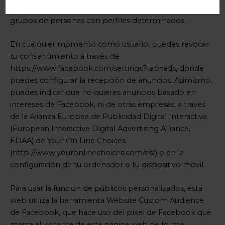
tu identidad a los anunciantes, pudiendo llegar a
grupos de personas con perfiles determinados.
En cualquier momento como usuario, puedes revocar
tu consentimiento a través de
https://www.facebook.com/settings?tab=ads, donde
puedes configurar la recepción de anuncios. Asimismo,
puedes indicar que no quieres anuncios basado en
intereses de Facebook, ni de otras empresas, a través
de la Alianza Europea de Publicidad Digital Interactiva
(European Interactive Digital Advertising Alliance,
EDAA) de Your On Line Choices
(http://www.youronlinechoices.com/es/) o en la
configuración de tu ordenador o tu dispositivo móvil.
Para usar la función de públicos personalizados, esta
web utiliza la herramienta Website Custom Audience
de Facebook, que hace uso del píxel de Facebook que
marca al visitante de esta página web de forma