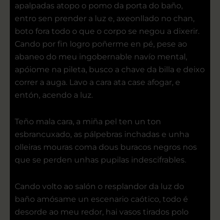
apalpadas atopo o pomo da porta do baño,
entro sen prender a luz e, axeonllado no chan,
boto fora todo o que o corpo se negou a dixerir.
Cando por fin logro poñerme en pé, pese ao
abaneo do meu ingobernable navío mental,
apóiome na pileta, busco a chave da billa e deixo
correr a auga. Lavo a cara ata case afogar, e
entón, acendo a luz.
Teño mala cara, a miña pel ten un ton
esbrancuxado, as pálpebras inchadas e unha
olleiras mouras coma dous buracos negros nos
que se perden unhas pupilas indescifrables.
Cando volto ao salón o resplandor da luz do
baño amósame un escenario caótico, todo é
desorde ao meu redor, hai vasos tirados polo