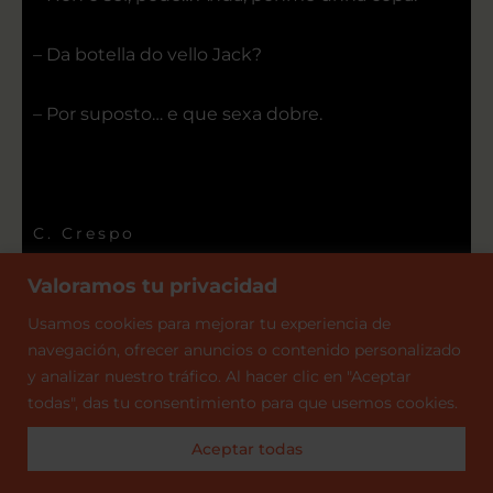
– Da botella do vello Jack?
– Por suposto… e que sexa dobre.
C. Crespo
Valoramos tu privacidad
Usamos
cookies para mejorar tu experiencia de
navegación, ofrecer anuncios o contenido personalizado
y analizar nuestro tráfico. Al hacer clic en "Aceptar
AVISO LEGAL
todas", das tu consentimiento para que usemos cookies.
CONDICIONES DE CONTRATACIÓN.
POLÍTICA DE COOKIES
POLÍTICA DE DEVOLUCIONES
Aceptar todas
POLÍTICA DE PRIVACIDAD
ENVÍOS Y DEVOLUCIONES