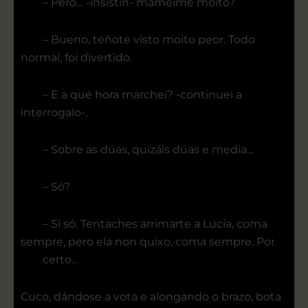
– Pero… -insistín- mameime moito?
– Bueno, téñote visto moito peor. Todo
normal, foi divertido.
– E a qué hora marchei? -continuei a
interrogalo-.
– Sobre as dúas, quizáis dúas e media…
– Só?
– Si só. Tentaches arrimarte a Lucía, coma
sempre, pero ela non quixo, coma sempre. Por
certo…
Cuco, dándose a vota e alongando o brazo, bota