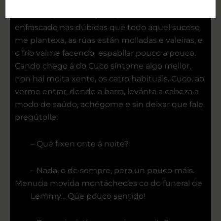
sinistras un ceo nocturno que chama polo vento
e a choiva, camiño á presa, coa cabeza baixa e
enfrascado nas dúbidas que todo aquel suceso
me plantexa, as rúas están molladas e valeiras, e
o frío vaime facendo espabilar pouco a pouco.
Cando chego á do Cuco síntome algo mellor,
non hai moita xente, os catro habituáis. Cuco, ao
verme entrar, dende a barra, levánta a cabeza a
modo de saúdo, achégome e sin deixar que fale,
pregútolle:
– Qué fixen onte á noite?
– Nada, o de sempre, pero un pouco máis.
Menuda movida montáchedes co do funeral de
Lemmy… Qúe pouco sentido!