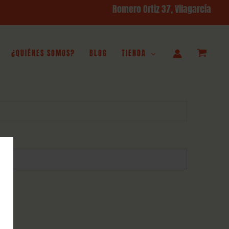
Romero Ortiz 3
7, Vilagarcía
¿QUIÉNES SOMOS?
BLOG
TIENDA